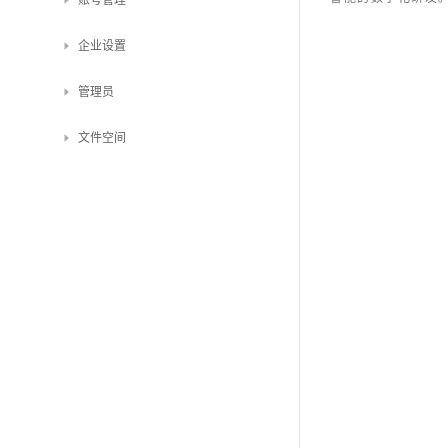
企业设置
管理员
文件空间