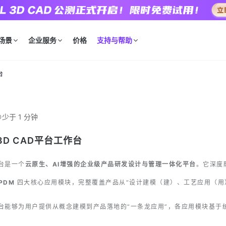
场景
企业服务
价格
支持与帮助
台
少于 1 分钟
 3D CAD平台工作台
D平台是一个
云原生、AI增强的企业级产品研发设计与管理一体化平台
。它深度
PDM
四大核心应用模块，完整覆盖产品从“设计建模（建）、工艺应用（用
CAD平台能够为用户提供从概念建模到产品落地的“一条龙应用”，各应用模块基
。