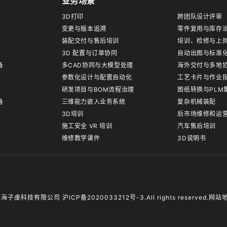
业务场景
3D打印
跨团队设计评审
变更与版本追溯
零件复用与库存
装配交付与售后培训
培训、检修与上
3D 配置与订单协同
自动出图与标准
备
多CAD协同与大模型处理
海外交付与多地
参数化设计与配置自动化
工艺卡片与作业
研发项目与BOM流程治理
图纸转换与PLM
备
三维能力嵌入业务系统
复杂机械装配
3D培训
后市场维修和运
施工安全 VR 培训
汽车售后培训
维修教学课件
3D说明书
上海子虔科技有限公司 沪ICP备2020033212号-3.All rights reserved.
网站