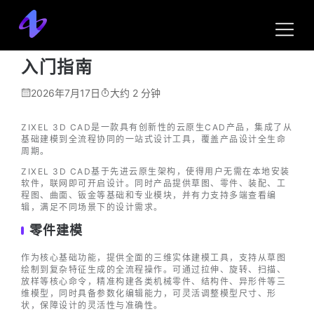
帮助中心
3D CAD
入门指南
入门指南
2026年7月17日
大约 2 分钟
ZIXEL 3D CAD是一款具有创新性的云原生CAD产品，集成了从
基础建模到全流程协同的一站式设计工具，覆盖产品设计全生命
周期。
ZIXEL 3D CAD基于先进云原生架构，使得用户无需在本地安装
软件，联网即可开启设计。同时产品提供草图、零件、装配、工
程图、曲面、钣金等基础和专业模块，并有力支持多端查看编
辑，满足不同场景下的设计需求。
零件建模
作为核心基础功能，提供全面的三维实体建模工具，支持从草图
绘制到复杂特征生成的全流程操作。可通过拉伸、旋转、扫描、
放样等核心命令，精准构建各类机械零件、结构件、异形件等三
维模型，同时具备参数化编辑能力，可灵活调整模型尺寸、形
状，保障设计的灵活性与准确性。