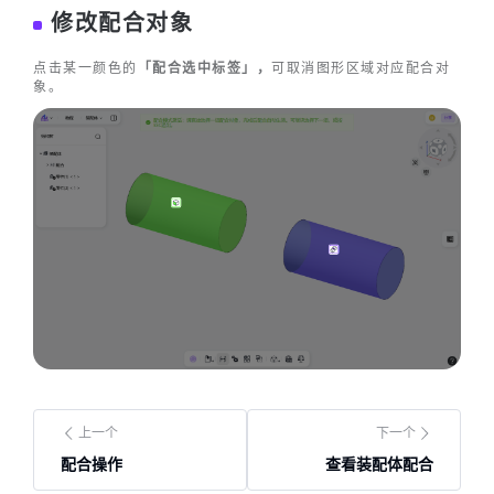
修改配合对象
点击某一颜色的
「配合选中标签」，
可取消图形区域对应配合对
象。
上一个
下一个
配合操作
查看装配体配合