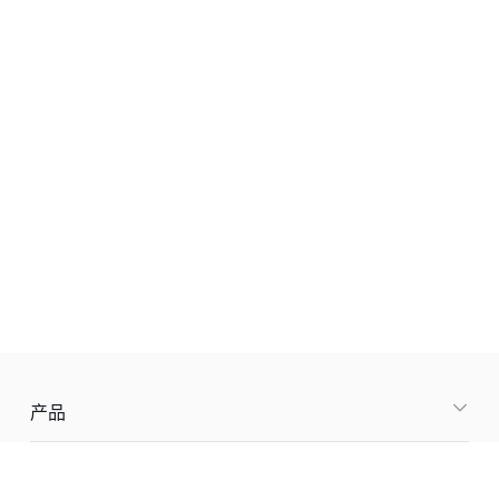
产品
行业方案