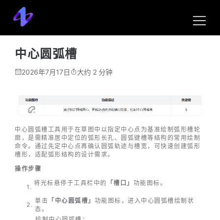
帮助中心
3D CAD
草图
创建几何
槽口
中心圆弧槽
中心圆弧槽
2026年7月17日
大约 2 分钟
中心圆弧槽工具用于在草图中以指定中心点为基准绘制弧形槽轮
廓，是需精准居中定位的弧形长孔、圆弧键槽等结构的常用绘制
命令。通过先定中心点再确认圆弧轨迹与槽宽，可快速创建弧形
槽形，适配弧形结构的设计需求。
操作步骤
将光标悬停于工具栏中的
「槽口」
功能图标。
单击
「中心圆弧槽」
功能图标，进入中心圆弧槽绘制状
态。
绘制中心圆弧槽：