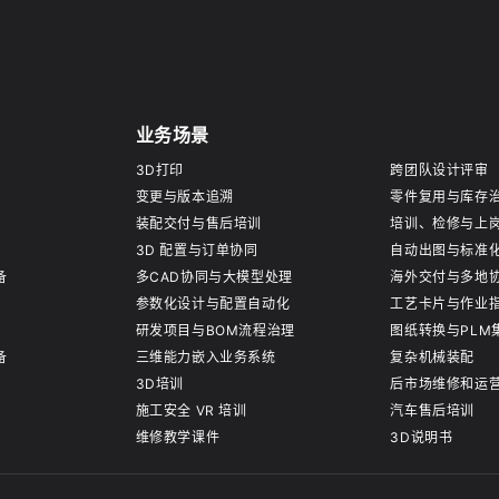
业务场景
3D打印
跨团队设计评审
变更与版本追溯
零件复用与库存
装配交付与售后培训
培训、检修与上
3D 配置与订单协同
自动出图与标准
备
多CAD协同与大模型处理
海外交付与多地
参数化设计与配置自动化
工艺卡片与作业
研发项目与BOM流程治理
图纸转换与PLM
备
三维能力嵌入业务系统
复杂机械装配
3D培训
后市场维修和运
施工安全 VR 培训
汽车售后培训
维修教学课件
3D说明书