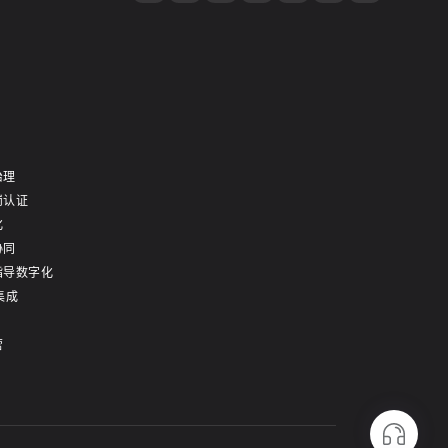
治理
岗认证
化
协同
指导数字化
集成
营