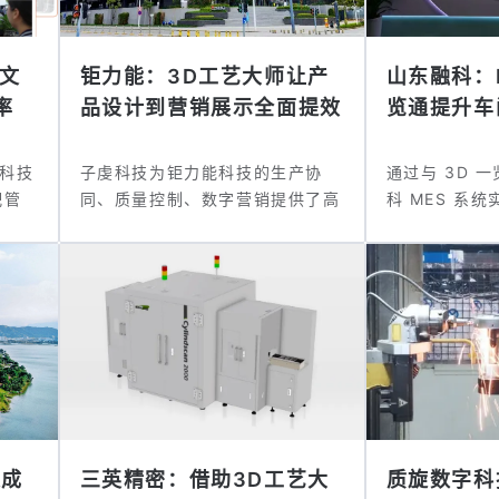
图文
钜力能：3D工艺大师让产
山东融科：
率
品设计到营销展示全面提效
览通提升车间
科技
子虔科技为钜力能科技的生产协
通过与 3D 
配管
同、质量控制、数字营销提供了高
科 MES 系
效技术支持...
和...
集成
三英精密：借助3D工艺大
质旋数字科