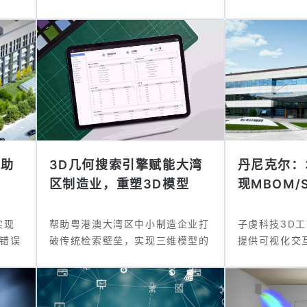
师助
3D几何搜索引擎赋能大湾
丹尼克尔：
区制造业，重塑3D模型
现MBOM/S
重...
实现
帮助粤港澳大湾区中小制造企业打
子虔科技3D
错误
破传统检索壁垒，实现三维模型的
提供可视化交
高效查找...
DMS系统...