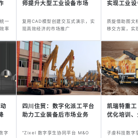
作
师提升大型工业设备市场
实现工业设
推...
字...
统一
复用CAD模型创建交互式演示，实
质旋借助图文
效率
现高效经济的市场推广
移交方案，实
驱动
四川住贸：数字化派工平台
凯瑞特重工
降
助力工业装备后市场业务
优化培训、
高...
数字
“Zixel 数字孪生协同平台 M&O
子虔科技数字