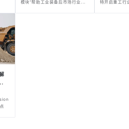
模块”帮助工业装备后市场行业...
特开启重工行
务解
.
ion
点