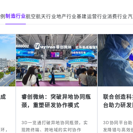
制造行业
案例
航空航天行业
地产行业
基建运营行业
消费行业
汽
集成
睿创微纳：突破异地协同瓶
联合创造科
颈，重塑研发协作模式
台助力研发
3D一览通打破异地协同瓶颈，实
3D协同平台
闭环，
现跨终端、跨地域的实时协作
发降错与高效