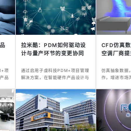
产品
拉米酷：PDM如何驱动设
CFD仿真
计与量产环节的变更协同
空调厂商提
提...
沟...
M+项
通过启用子虔科技PDM+项目管理
仿真抽象数据
产品
解决方案，在智能硬件产品设计与
作，增进市场
量产变...