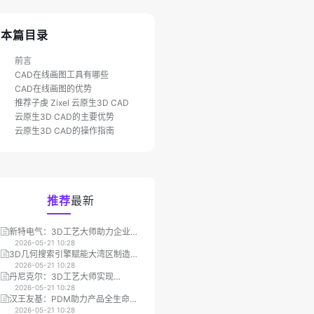
本篇目录
前言
CAD在线画图工具有哪些
CAD在线画图的优势
推荐子虔 Zixel 云原生3D CAD
云原生3D CAD的主要优势
云原生3D CAD的操作指南
推荐
最新
新特电气：3D工艺大师助力企业数
微视科技：PDM优化图文档管理提
字化转型
2026-05-21 10:28
高企业整体效率
2026-05-21 10:28
3D几何搜索引擎赋能大湾区制造
钜力能：3D工艺大师让产品设计到
业，重塑3D模型重用与管理效率
2026-05-21 10:28
营销展示全面提效
2026-05-21 10:28
丹尼克尔：3D工艺大师实现
山东融科：MES集成3D一览通提升
MBOM/SOP编辑效率大幅提升
2026-05-21 10:28
车间作业效率30%
2026-05-21 10:28
汉王友基：PDM助力产品全生命周
宁德时代：3D一览通集成打造高效
期项目管理
2026-05-21 10:28
安全的跨部门作业流
2026-05-21 10:28