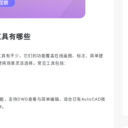
完成版、最终版、终极版……哪个
是正确版？项目版本管理很关键
2025-06-03 15:30
重新定义机电一体化设计：云端智
能CAD如何驱动下一代创新
2025-05-30 15:04
在Mac上不能用SolidWorks？Zixel
是浏览器直接跑的CAD工具
2025-05-29 14:44
什么是 Zixel？一款真正为制造而生
工具有哪些
的 3D CAD 工具
2025-05-29 14:37
跨时区协作总拖后腿？实时工具如
何让全球团队同步在线？
2025-05-28 16:47
子虔科技入选上海市重点产业和领
域数字化产品和解决方案推荐目录
2024-10-16 11:06
 工具有不少，它们的功能覆盖在线画图、标注、简单建
使用场景灵活选择。常见工具包括：
功能，支持DWG查看与简单编辑，适合已有AutoCAD账
作。