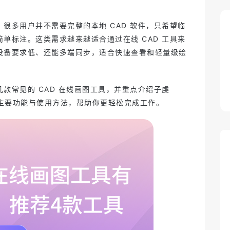
很多用户并不需要完整的本地 CAD 软件，只希望临
单标注。这类需求越来越适合通过在线 CAD 工具来
设备要求低、还能多端同步，适合快速查看和轻量级绘
款常见的 CAD 在线画图工具，并重点介绍子虔
AD 的主要功能与使用方法，帮助你更轻松完成工作。
维修教学课件
2026-05-21 10:28
3D 说明书
2026-05-21 10:28
Zixel 云原生 CAD 适合谁用？制造
业设计师、中小企业与跨团队协作
2025-06-15 14:25
设计协作难？你需要的是一个一体
场景全解析
化CAD+PDM平台
2025-06-13 11:46