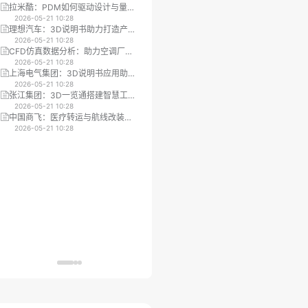
才
拉米酷：PDM如何驱动设计与量产
三英精密：借助3D工艺大师提升大
环节的变更协同提效
2026-05-21 10:28
型工业设备市场推广效率
2026-05-21 10:28
理想汽车：3D说明书助力打造产品
质旋数字科技：数字化平台实现工
配置器，加速生产进程
2026-05-21 10:28
业设备的无纸化数字资产移交
2026-05-21 10:28
CFD仿真数据分析：助力空调厂商
方太集团：3D说明书驱动数字化培
提升设计与市场沟通效率
2026-05-21 10:28
训指导，实现降本增效
2026-05-21 10:28
上海电气集团：3D说明书应用助力
复杂机械装配
工厂设备状态监测
2026-05-21 10:28
2026-05-21 10:28
张江集团：3D一览通搭建智慧工地
3D培训
平台，助力智能建造与设计协同
2026-05-21 10:28
2026-05-21 10:28
中国商飞：医疗转运与航线改装仿
汽车售后培训
真平台提升培训与设计效率
2026-05-21 10:28
2026-05-21 10:28