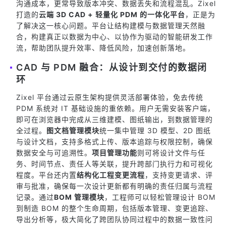
沟通成本，更常导致版本冲突、数据丢失和流程混乱。Zixel
打造的
云端 3D CAD + 轻量化 PDM 的一体化平台
，正是为
了解决这一核心问题。平台让结构建模与数据管理天然融
合，构建真正以数据为中心、以协作为驱动的智能研发工作
流，帮助团队提升效率、降低风险，加速创新落地。
CAD 与 PDM 融合：从设计到交付的数据闭
环
Zixel 平台通过云原生架构提供灵活部署体验，免去传统
PDM 系统对 IT 基础设施的重依赖。用户无需安装客户端，
即可在浏览器中完成从三维建模、图纸输出，到数据管理的
全过程。
图文档管理模块
统一集中管理 3D 模型、2D 图纸
与设计文档，支持多格式上传、版本追踪与权限控制，确保
数据安全与可追溯性。
项目管理功能
则可将设计文件与任
务、时间节点、责任人等关联，提升跨部门执行力和可视化
程度。平台还内置
结构化工程变更流程
，支持变更请求、评
审与批准，确保每一次设计更新都有明确的责任归属与流程
记录。通过
BOM 管理模块
，工程师可以轻松管理设计 BOM
到制造 BOM 的整个生命周期，包括版本管理、变更追踪、
导出分析等，极大简化了跨团队协同过程中的数据一致性问