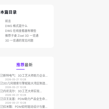
本篇目录
前言
DWG 格式是什么
DWG 在线查看器有哪些
推荐子虔 Zixel 3D 一览通
3D 一览通的常见问题
推荐
最新
新特电气：3D工艺大师助力企业数
微视科技：PDM优化图文档管理提
字化转型
2026-05-21 10:28
高企业整体效率
2026-05-21 10:28
3D几何搜索引擎赋能大湾区制造
钜力能：3D工艺大师让产品设计到
业，重塑3D模型重用与管理效率
2026-05-21 10:28
营销展示全面提效
2026-05-21 10:28
丹尼克尔：3D工艺大师实现
山东融科：MES集成3D一览通提升
MBOM/SOP编辑效率大幅提升
2026-05-21 10:28
车间作业效率30%
2026-05-21 10:28
汉王友基：PDM助力产品全生命周
宁德时代：3D一览通集成打造高效
期项目管理
2026-05-21 10:28
安全的跨部门作业流
2026-05-21 10:28
才
拉米酷：PDM如何驱动设计与量产
三英精密：借助3D工艺大师提升大