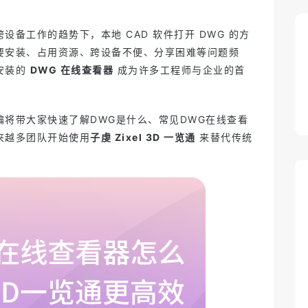
设备工作的趋势下，本地 CAD 软件打开 DWG 的方
要安装、占用资源、跨设备不便、分享困难等问题频
安装的
DWG 在线查看器
成为许多工程师与企业的首
编将带大家快速了解DWG是什么、常见DWG在线查看
来越多团队开始使用
子虔 Zixel 3D 一览通
来替代传统
维修教学课件
2026-05-21 10:28
3D 说明书
2026-05-21 10:28
Zixel 云原生 CAD 适合谁用？制造
业设计师、中小企业与跨团队协作
2025-06-15 14:25
设计协作难？你需要的是一个一体
场景全解析
化CAD+PDM平台
2025-06-13 11:46
完成版、最终版、终极版……哪个