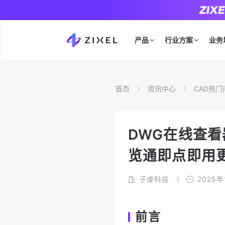
产品
行业方案
业务
首页
资讯中心
CAD热门
DWG在线查看器
览通即点即用
子虔科技
2025年
前言