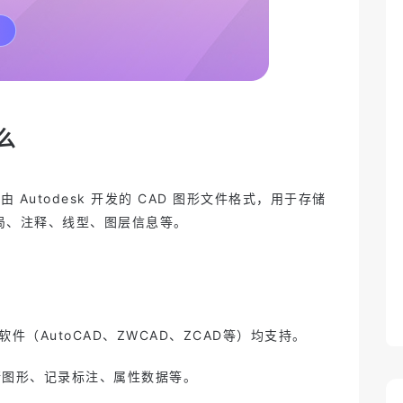
是正确版？项目版本管理很关键
2025-06-03 15:30
重新定义机电一体化设计：云端智
能CAD如何驱动下一代创新
2025-05-30 15:04
在Mac上不能用SolidWorks？Zixel
是浏览器直接跑的CAD工具
2025-05-29 14:44
什么是 Zixel？一款真正为制造而生
的 3D CAD 工具
2025-05-29 14:37
跨时区协作总拖后腿？实时工具如
何让全球团队同步在线？
2025-05-28 16:47
么
子虔科技入选上海市重点产业和领
域数字化产品和解决方案推荐目录
2024-10-16 11:06
是由 Autodesk 开发的 CAD 图形文件格式，用于存储
局、注释、线型、图层信息等。
 软件（AutoCAD、ZWCAD、ZCAD等）均支持。
储图形、记录标注、属性数据等。