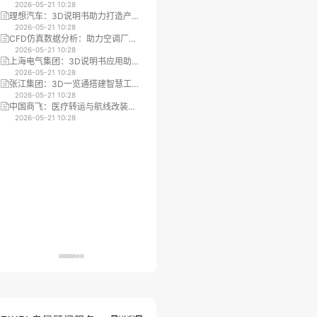
环节的变更协同提效
2026-05-21 10:28
型工业设备市场推广效率
2026-05-21 10:28
理想汽车：3D说明书助力打造产品
质旋数字科技：数字化平台实现工
配置器，加速生产进程
2026-05-21 10:28
业设备的无纸化数字资产移交
2026-05-21 10:28
CFD仿真数据分析：助力空调厂商
方太集团：3D说明书驱动数字化培
提升设计与市场沟通效率
2026-05-21 10:28
训指导，实现降本增效
2026-05-21 10:28
上海电气集团：3D说明书应用助力
复杂机械装配
工厂设备状态监测
2026-05-21 10:28
2026-05-21 10:28
张江集团：3D一览通搭建智慧工地
3D培训
平台，助力智能建造与设计协同
2026-05-21 10:28
2026-05-21 10:28
中国商飞：医疗转运与航线改装仿
汽车售后培训
真平台提升培训与设计效率
2026-05-21 10:28
2026-05-21 10:28