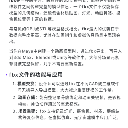
fbx
是一种跨平台、跨软件的3D交换格式，能够在不同的三
维软件之间传递完整的模型信息，一个
fbx
文件不仅能保存
模型的几何结构，还能包含材质贴图、灯光、动画骨骼、摄
像机位置等丰富的数据。
与常见的OBJ或STL等模型格式相比，
fbx
最大的优势在于
数据完整度更高，尤其在动画制作和虚拟仿真场景中表现突
出。
当你在Maya中创建一个动画模型时，通过fbx导出，再导入
到3ds Max、Blender或Unity等软件中，大部分场景元素
都能被完整保留，几乎不需要重新设置。
fbx文件的功能与应用
模型交换：
设计师可以通过fbx在不同CAD或三维软件
间无损导入导出模型，大大减少重复建模的工作量。
动画存储：
能完整记录骨骼绑定和动画关键帧，是影视
动画、角色动作捕捉的重要格式。
场景重建：
fbx支持记录灯光、摄像机、材质、层级结
构等复杂信息，在虚拟仿真、元宇宙建模中应用广泛。