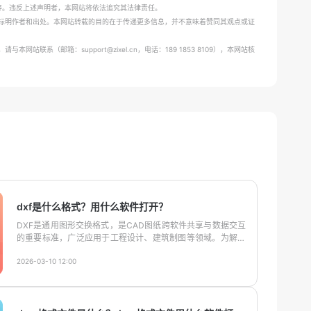
、替换等。违反上述声明者，本网站将依法追究其法律责任。
标明作者和出处。本网站转载的目的在于传递更多信息，并不意味着赞同其观点或证
网站联系（邮箱：support@zixel.cn，电话：189 1853 8109），本网站核
dxf是什么格式？用什么软件打开？
DXF是通用图形交换格式，是CAD图纸跨软件共享与数据交互
的重要标准，广泛应用于工程设计、建筑制图等领域。为解决
普通用户查看DXF文件时软件繁琐、操作复杂等问题，今天小
2026-03-10 12:00
编将对DXF是什么格式进行全面阐释，并给大家介绍一款超便
捷、超高效的dxf格式文件查看工具——ZIXEL 3D一览通，一
起来看看吧。