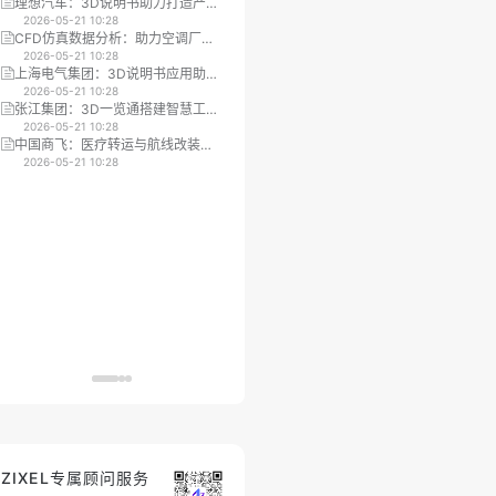
理想汽车：3D说明书助力打造产品
质旋数字科技：数字化平台实现工
配置器，加速生产进程
2026-05-21 10:28
业设备的无纸化数字资产移交
2026-05-21 10:28
CFD仿真数据分析：助力空调厂商
方太集团：3D说明书驱动数字化培
提升设计与市场沟通效率
2026-05-21 10:28
训指导，实现降本增效
2026-05-21 10:28
上海电气集团：3D说明书应用助力
复杂机械装配
工厂设备状态监测
2026-05-21 10:28
2026-05-21 10:28
张江集团：3D一览通搭建智慧工地
3D培训
平台，助力智能建造与设计协同
2026-05-21 10:28
2026-05-21 10:28
中国商飞：医疗转运与航线改装仿
汽车售后培训
真平台提升培训与设计效率
2026-05-21 10:28
2026-05-21 10:28
ZIXEL专属顾问服务