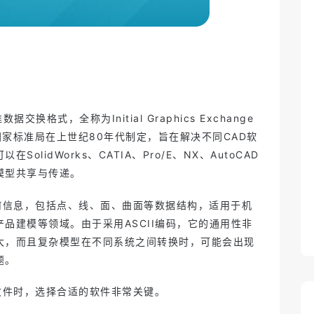
重新定义机电一体化设计：云端智
能CAD如何驱动下一代创新
2025-05-30 15:04
在Mac上不能用SolidWorks？Zixel
是浏览器直接跑的CAD工具
2025-05-29 14:44
什么是 Zixel？一款真正为制造而生
的 3D CAD 工具
2025-05-29 14:37
跨时区协作总拖后腿？实时工具如
何让全球团队同步在线？
2025-05-28 16:47
子虔科技入选上海市重点产业和领
域数字化产品和解决方案推荐目录
2024-10-16 11:06
交换格式，全称为Initial Graphics Exchange
由美国国家标准局在上世纪80年代制定，旨在解决不同CAD软
olidWorks、CATIA、Pro/E、NX、AutoCAD
模型共享与传递。
几何信息，包括点、线、面、曲面等数据结构，适用于机
品建模等领域。由于采用ASCII编码，它的通用性非
大，而且复杂模型在不同系统之间转换时，可能会出现
题。
文件时，选择合适的软件非常关键。