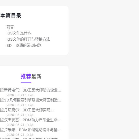
本篇目录
前言
IGS文件是什么
IGS文件的打开与转换方法
3D一览通的常见问题
推荐
最新
新特电气：3D工艺大师助力企业数
微视科技：PDM优化图文档管理提
字化转型
2026-05-21 10:28
高企业整体效率
2026-05-21 10:28
3D几何搜索引擎赋能大湾区制造
钜力能：3D工艺大师让产品设计到
业，重塑3D模型重用与管理效率
2026-05-21 10:28
营销展示全面提效
2026-05-21 10:28
丹尼克尔：3D工艺大师实现
山东融科：MES集成3D一览通提升
MBOM/SOP编辑效率大幅提升
2026-05-21 10:28
车间作业效率30%
2026-05-21 10:28
汉王友基：PDM助力产品全生命周
宁德时代：3D一览通集成打造高效
期项目管理
2026-05-21 10:28
安全的跨部门作业流
2026-05-21 10:28
才
拉米酷：PDM如何驱动设计与量产
三英精密：借助3D工艺大师提升大
环节的变更协同提效
2026-05-21 10:28
型工业设备市场推广效率
2026-05-21 10:28