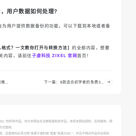
话，用户数据如何处理?
会为用户提供数据备份的功能，可以下载到本地或者备
什么格式？一文教你打开与转换方法
】的全部内容，想要
关内容，请前往
子虔科技 ZIXEL 官网
首页！
上一篇：cad快速看图免费版推荐：云端CAD看图软件免费试用入口直达→
下一篇：8款适合初学者的免费3d建模软件，一文梳理！
ZIXEL”的所有作品，均为本网站合法拥有版权的作品，未经本网站授权，任何媒体、网
方式使用。
，且使用时必须注明“来源子虔科技”或者“来源ZIXEL”，并且不得对作品中出现的