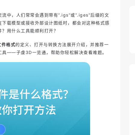
中，人们常常会遇到带有“.igs”或“.iges”后缀的文
在下载模型或接收外部设计图纸时，都会对这种格式感
件？用什么工具能顺利打开？
文件格式
的定义、打开与转换方法展开介绍，并推荐一
工具——子虔3D一览通，帮助你轻松解决查看难题。
维修教学课件
2026-05-21 10:28
3D 说明书
2026-05-21 10:28
Zixel 云原生 CAD 适合谁用？制造
业设计师、中小企业与跨团队协作
2025-06-15 14:25
设计协作难？你需要的是一个一体
场景全解析
化CAD+PDM平台
2025-06-13 11:46
完成版、最终版、终极版……哪个
是正确版？项目版本管理很关键
2025-06-03 15:30