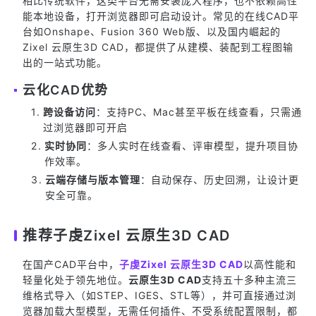
相比传统软件，这类平台无需安装庞大程序，也不依赖高性
能本地设备，打开浏览器即可启动设计。常见的在线CAD平
台如Onshape、Fusion 360 Web版、以及国内崛起的
Zixel 云原生3D CAD，都提供了从建模、装配到工程图输
出的一站式功能。
云化CAD优势
跨设备访问
：支持PC、Mac甚至平板在线查看，只需通
过浏览器即可开启
实时协同
：多人实时在线查看、评审模型，提升项目协
作效率。
云端存储与版本管理
：自动保存、历史回溯，让设计更
安全可靠。
推荐子虔Zixel 云原生3D CAD
在国产CAD平台中，
子虔Zixel 云原生3D CAD
以高性能和
轻量化处于领先地位。
云原生3D CAD
支持五十多种主流三
维格式导入（如STEP、IGES、STL等），并可直接通过浏
览器加载大型模型，无需任何插件、不受系统配置限制，都