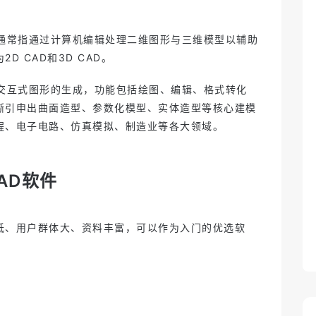
是正确版？项目版本管理很关键
2025-06-03 15:30
重新定义机电一体化设计：云端智
能CAD如何驱动下一代创新
2025-05-30 15:04
，通常指通过计算机编辑处理二维图形与三维模型以辅助
在Mac上不能用SolidWorks？Zixel
是浏览器直接跑的CAD工具
2025-05-29 14:44
D CAD和3D CAD。
什么是 Zixel？一款真正为制造而生
的 3D CAD 工具
2025-05-29 14:37
跨时区协作总拖后腿？实时工具如
现交互式图形的生成，功能包括绘图、编辑、格式转化
何让全球团队同步在线？
2025-05-28 16:47
子虔科技入选上海市重点产业和领
渐引申出曲面造型、参数化模型、实体造型等核心建模
域数字化产品和解决方案推荐目录
2024-10-16 11:06
程、电子电路、仿真模拟、制造业等各大领域。
AD软件
低、用户群体大、资料丰富，可以作为入门的优选软