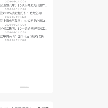
环节的变更协同提效
2026-05-21 10:28
型工业设备市场推广效率
2026-05-21 10:28
理想汽车：3D说明书助力打造产品
质旋数字科技：数字化平台实现工
配置器，加速生产进程
2026-05-21 10:28
业设备的无纸化数字资产移交
2026-05-21 10:28
CFD仿真数据分析：助力空调厂商
方太集团：3D说明书驱动数字化培
提升设计与市场沟通效率
2026-05-21 10:28
训指导，实现降本增效
2026-05-21 10:28
上海电气集团：3D说明书应用助力
复杂机械装配
工厂设备状态监测
2026-05-21 10:28
2026-05-21 10:28
张江集团：3D一览通搭建智慧工地
3D培训
平台，助力智能建造与设计协同
2026-05-21 10:28
2026-05-21 10:28
中国商飞：医疗转运与航线改装仿
汽车售后培训
真平台提升培训与设计效率
2026-05-21 10:28
2026-05-21 10:28