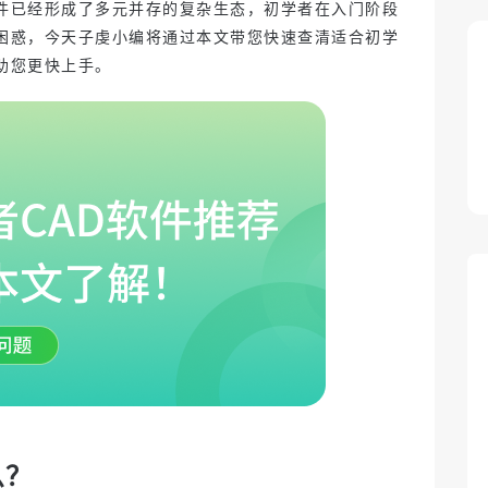
软件已经形成了多元并存的复杂生态，初学者在入门阶段
到困惑，今天子虔小编将通过本文带您快速查清适合初学
助您更快上手。
维修教学课件
2026-05-21 10:28
3D 说明书
2026-05-21 10:28
Zixel 云原生 CAD 适合谁用？制造
业设计师、中小企业与跨团队协作
2025-06-15 14:25
设计协作难？你需要的是一个一体
场景全解析
化CAD+PDM平台
2025-06-13 11:46
么？
完成版、最终版、终极版……哪个