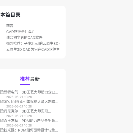
本篇目录
前言
CAD软件是什么？
适合初学者的CAD软件
强烈推荐：子虔Zixel的云原生3D CAD
云原生3D CAD为何在CAD软件生态中脱颖而出？
推荐
最新
新特电气：3D工艺大师助力企业数
微视科技：PDM优化图文档管理提
字化转型
2026-05-21 10:28
高企业整体效率
2026-05-21 10:28
3D几何搜索引擎赋能大湾区制造
钜力能：3D工艺大师让产品设计到
业，重塑3D模型重用与管理效率
2026-05-21 10:28
营销展示全面提效
2026-05-21 10:28
丹尼克尔：3D工艺大师实现
山东融科：MES集成3D一览通提升
MBOM/SOP编辑效率大幅提升
2026-05-21 10:28
车间作业效率30%
2026-05-21 10:28
汉王友基：PDM助力产品全生命周
宁德时代：3D一览通集成打造高效
期项目管理
2026-05-21 10:28
安全的跨部门作业流
2026-05-21 10:28
才
拉米酷：PDM如何驱动设计与量产
三英精密：借助3D工艺大师提升大